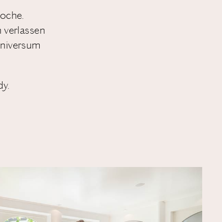
Woche.
 verlassen
Universum
y.