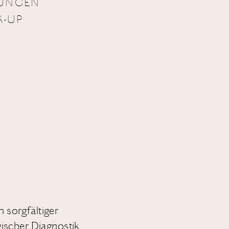
KUNGEN
K-UP
 sorgfältiger
gischer Diagnostik