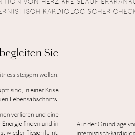
NTION VON HERZ-KREISLAUF-ERKRAN
ERNISTISCH-KARDIOLOGISCHER CHEC
begleiten Sie
Fitness steigern wollen.
pft sind, in einer Krise
uen Lebensabschnitts.
onen verlieren und eine
r Energie finden und in
Auf der Grundlage von
st wieder fliegen lernt.
internistisch-kardiolo