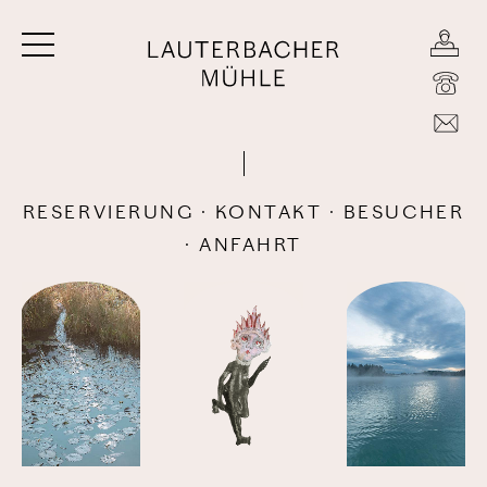
Zum
Zum
Zum
Seiteninhalt
Hauptmenü
Infomenü
Menü
öffnen/schließen
RESERVIERUNG · KONTAKT · BESUCHER
· ANFAHRT